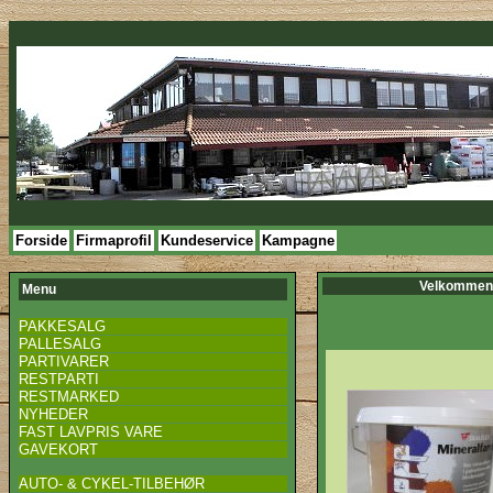
Forside
Firmaprofil
Kundeservice
Kampagne
Velkommen 
Menu
PAKKESALG
PALLESALG
PARTIVARER
RESTPARTI
RESTMARKED
NYHEDER
FAST LAVPRIS VARE
GAVEKORT
AUTO- & CYKEL-TILBEHØR