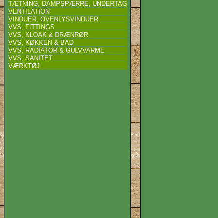
TÆTNING, DAMPSPÆRRE, UNDERTAG
VENTILATION
VINDUER, OVENLYSVINDUER
VVS, FITTINGS
VVS, KLOAK & DRÆNRØR
VVS, KØKKEN & BAD
VVS, RADIATOR & GULVVARME
VVS, SANITET
VÆRKTØJ