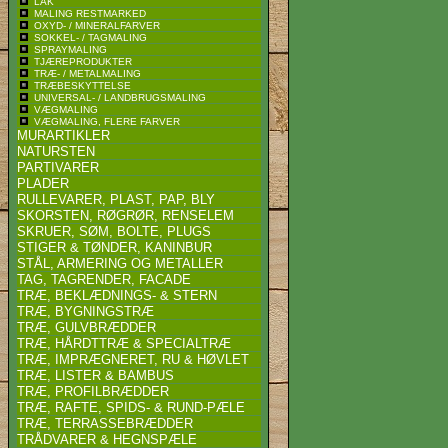
LAK
MALING RESTMARKED
OXYD- / MINERALFARVER
SOKKEL- / TAGMALING
SPRAYMALING
TJÆREPRODUKTER
TRÆ- / METALMALING
TRÆBESKYTTELSE
UNIVERSAL- / LANDBRUGSMALING
VÆGMALING
VÆGMALING, FLERE FARVER
MURARTIKLER
NATURSTEN
PARTIVARER
PLADER
RULLEVARER, PLAST, PAP, BLY
SKORSTEN, RØGRØR, RENSELEM
SKRUER, SØM, BOLTE, PLUGS
STIGER & TØNDER, KANINBUR
STÅL, ARMERING OG METALLER
TAG, TAGRENDER, FACADE
TRÆ, BEKLÆDNINGS- & STERN
TRÆ, BYGNINGSTRÆ
TRÆ, GULVBRÆDDER
TRÆ, HÅRDTTRÆ & SPECIALTRÆ
TRÆ, IMPRÆGNERET, RU & HØVLET
TRÆ, LISTER & BAMBUS
TRÆ, PROFILBRÆDDER
TRÆ, RAFTE, SPIDS- & RUND-PÆLE
TRÆ, TERRASSEBRÆDDER
TRÅDVARER & HEGNSPÆLE