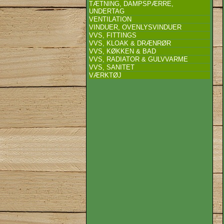
TÆTNING, DAMPSPÆRRE,
UNDERTAG
VENTILATION
VINDUER, OVENLYSVINDUER
VVS, FITTINGS
VVS, KLOAK & DRÆNRØR
VVS, KØKKEN & BAD
VVS, RADIATOR & GULVVARME
VVS, SANITET
VÆRKTØJ