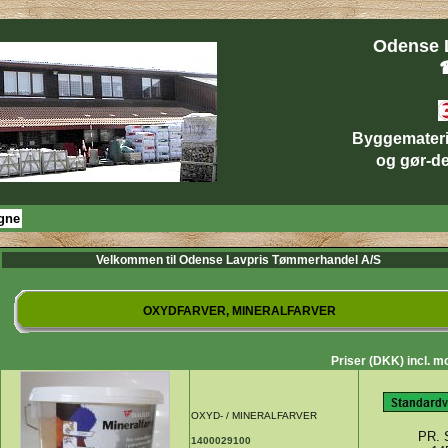
Odense 
☎
Byggematerial
og gør-det
gne
Velkommen til Odense Lavpris Tømmerhandel A/S
OXYDFARVER, MINERALFARVER
Priser (DKK) incl. 
OXYD- / MINERALFARVER
PR. 
1400029100