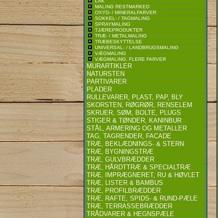
LAK
MALING RESTMARKED
OXYD- / MINERALFARVER
SOKKEL- / TAGMALING
SPRAYMALING
TJÆREPRODUKTER
TRÆ- / METALMALING
TRÆBESKYTTELSE
UNIVERSAL- / LANDBRUGSMALING
VÆGMALING
VÆGMALING, FLERE FARVER
MURARTIKLER
NATURSTEN
PARTIVARER
PLADER
RULLEVARER, PLAST, PAP, BLY
SKORSTEN, RØGRØR, RENSELEM
SKRUER, SØM, BOLTE, PLUGS
STIGER & TØNDER, KANINBUR
STÅL, ARMERING OG METALLER
TAG, TAGRENDER, FACADE
TRÆ, BEKLÆDNINGS- & STERN
TRÆ, BYGNINGSTRÆ
TRÆ, GULVBRÆDDER
TRÆ, HÅRDTTRÆ & SPECIALTRÆ
TRÆ, IMPRÆGNERET, RU & HØVLET
TRÆ, LISTER & BAMBUS
TRÆ, PROFILBRÆDDER
TRÆ, RAFTE, SPIDS- & RUND-PÆLE
TRÆ, TERRASSEBRÆDDER
TRÅDVARER & HEGNSPÆLE