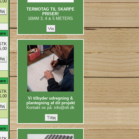
5,00
TERMOTAG TIL SKARPE
PRISER!
16MM 3, 4 & 5 METERS
STK
5,00
STK
5,00
Vi tilbyder udregning &
plantegning af dit projekt
Kontakt os på: info@olt.dk
STK