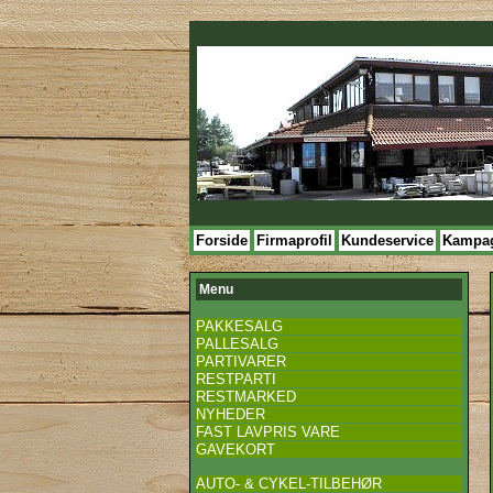
Forside
Firmaprofil
Kundeservice
Kampa
Menu
PAKKESALG
PALLESALG
PARTIVARER
RESTPARTI
RESTMARKED
NYHEDER
FAST LAVPRIS VARE
GAVEKORT
AUTO- & CYKEL-TILBEHØR