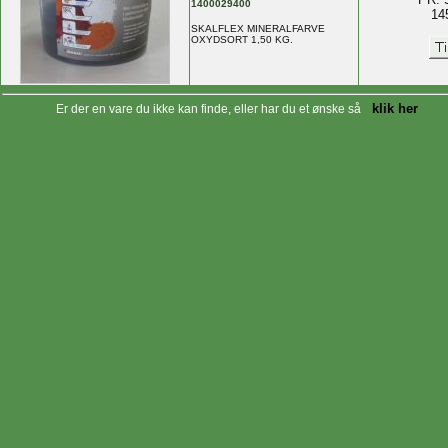
1400029400
14
SKALFLEX MINERALFARVE
OXYDSORT 1,50 KG.
klik her
Er der en vare du ikke kan finde, eller har du et ønske så