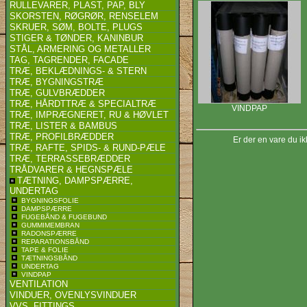
RULLEVARER, PLAST, PAP, BLY
SKORSTEN, RØGRØR, RENSELEM
SKRUER, SØM, BOLTE, PLUGS
STIGER & TØNDER, KANINBUR
STÅL, ARMERING OG METALLER
TAG, TAGRENDER, FACADE
TRÆ, BEKLÆDNINGS- & STERN
TRÆ, BYGNINGSTRÆ
TRÆ, GULVBRÆDDER
TRÆ, HÅRDTTRÆ & SPECIALTRÆ
VINDPAP
TRÆ, IMPRÆGNERET, RU & HØVLET
TRÆ, LISTER & BAMBUS
TRÆ, PROFILBRÆDDER
Er der en vare du ik
TRÆ, RAFTE, SPIDS- & RUND-PÆLE
TRÆ, TERRASSEBRÆDDER
TRÅDVARER & HEGNSPÆLE
TÆTNING, DAMPSPÆRRE,
UNDERTAG
BYGNINGSFOLIE
DAMPSPÆRRE
FUGEBÅND & FUGEBUND
GUMMIMEMBRAN
RADONSPÆRRE
REPARATIONSBÅND
TAPE & FOLIE
TÆTNINGSBÅND
UNDERTAG
VINDPAP
VENTILATION
VINDUER, OVENLYSVINDUER
VVS, FITTINGS