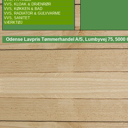
VVS, KLOAK & DRÆNRØR
VVS, KØKKEN & BAD
VVS, RADIATOR & GULVVARME
VVS, SANITET
VÆRKTØJ
Odense Lavpris Tømmerhandel A/S, Lumbyvej 75, 5000 Odens