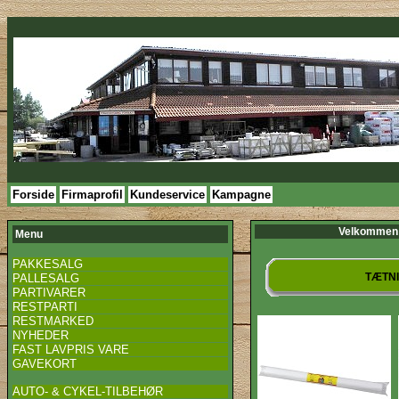
Forside
Firmaprofil
Kundeservice
Kampagne
Velkommen 
Menu
PAKKESALG
TÆTN
PALLESALG
PARTIVARER
RESTPARTI
RESTMARKED
NYHEDER
FAST LAVPRIS VARE
GAVEKORT
AUTO- & CYKEL-TILBEHØR