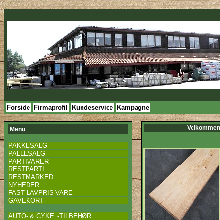
Forside
Firmaprofil
Kundeservice
Kampagne
Velkommen 
Menu
PAKKESALG
PALLESALG
PARTIVARER
RESTPARTI
RESTMARKED
NYHEDER
FAST LAVPRIS VARE
GAVEKORT
AUTO- & CYKEL-TILBEHØR