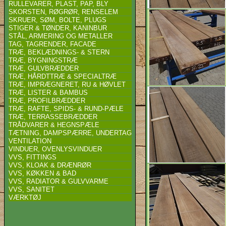
RULLEVARER, PLAST, PAP, BLY
SKORSTEN, RØGRØR, RENSELEM
SKRUER, SØM, BOLTE, PLUGS
STIGER & TØNDER, KANINBUR
STÅL, ARMERING OG METALLER
TAG, TAGRENDER, FACADE
TRÆ, BEKLÆDNINGS- & STERN
TRÆ, BYGNINGSTRÆ
TRÆ, GULVBRÆDDER
TRÆ, HÅRDTTRÆ & SPECIALTRÆ
TRÆ, IMPRÆGNERET, RU & HØVLET
TRÆ, LISTER & BAMBUS
TRÆ, PROFILBRÆDDER
TRÆ, RAFTE, SPIDS- & RUND-PÆLE
TRÆ, TERRASSEBRÆDDER
TRÅDVARER & HEGNSPÆLE
TÆTNING, DAMPSPÆRRE, UNDERTAG
VENTILATION
VINDUER, OVENLYSVINDUER
VVS, FITTINGS
VVS, KLOAK & DRÆNRØR
VVS, KØKKEN & BAD
VVS, RADIATOR & GULVVARME
VVS, SANITET
VÆRKTØJ