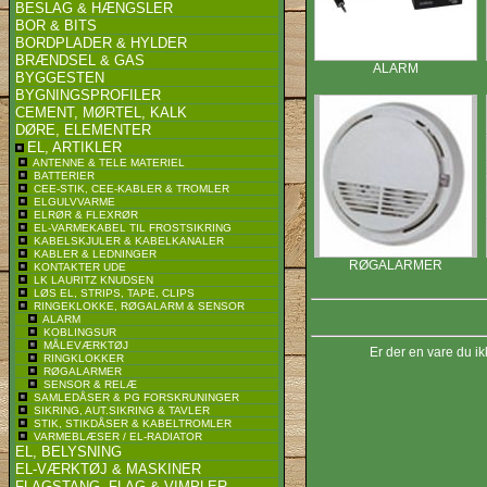
BESLAG & HÆNGSLER
BOR & BITS
BORDPLADER & HYLDER
BRÆNDSEL & GAS
ALARM
BYGGESTEN
BYGNINGSPROFILER
CEMENT, MØRTEL, KALK
DØRE, ELEMENTER
EL, ARTIKLER
ANTENNE & TELE MATERIEL
BATTERIER
CEE-STIK, CEE-KABLER & TROMLER
ELGULVVARME
ELRØR & FLEXRØR
EL-VARMEKABEL TIL FROSTSIKRING
KABELSKJULER & KABELKANALER
KABLER & LEDNINGER
RØGALARMER
KONTAKTER UDE
LK LAURITZ KNUDSEN
LØS EL, STRIPS, TAPE, CLIPS
RINGEKLOKKE, RØGALARM & SENSOR
ALARM
KOBLINGSUR
MÅLEVÆRKTØJ
Er der en vare du ik
RINGKLOKKER
RØGALARMER
SENSOR & RELÆ
SAMLEDÅSER & PG FORSKRUNINGER
SIKRING, AUT.SIKRING & TAVLER
STIK, STIKDÅSER & KABELTROMLER
VARMEBLÆSER / EL-RADIATOR
EL, BELYSNING
EL-VÆRKTØJ & MASKINER
FLAGSTANG, FLAG & VIMPLER