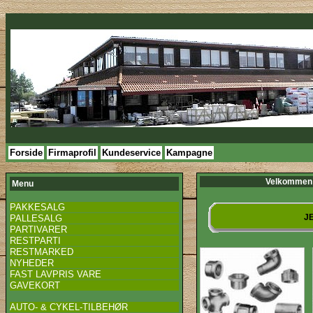
Forside
Firmaprofil
Kundeservice
Kampagne
Velkommen 
Menu
PAKKESALG
JE
PALLESALG
PARTIVARER
RESTPARTI
RESTMARKED
NYHEDER
FAST LAVPRIS VARE
GAVEKORT
AUTO- & CYKEL-TILBEHØR