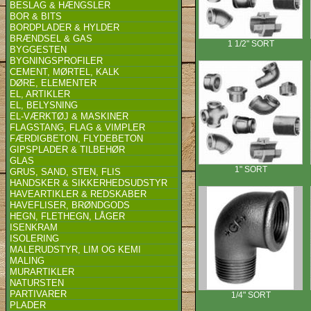
BESLAG & HÆNGSLER
BOR & BITS
BORDPLADER & HYLDER
BRÆNDSEL & GAS
1 1/2" SORT
BYGGESTEN
BYGNINGSPROFILER
CEMENT, MØRTEL, KALK
DØRE, ELEMENTER
EL, ARTIKLER
EL, BELYSNING
EL-VÆRKTØJ & MASKINER
FLAGSTANG, FLAG & VIMPLER
FÆRDIGBETON, FLYDEBETON
GIPSPLADER & TILBEHØR
GLAS
1" SORT
GRUS, SAND, STEN, FLIS
HANDSKER & SIKKERHEDSUDSTYR
HAVEARTIKLER & REDSKABER
HAVEFLISER, BRØNDGODS
HEGN, FLETHEGN, LÅGER
ISENKRAM
ISOLERING
MALERUDSTYR, LIM OG KEMI
MALING
MURARTIKLER
NATURSTEN
PARTIVARER
1/4" SORT
PLADER