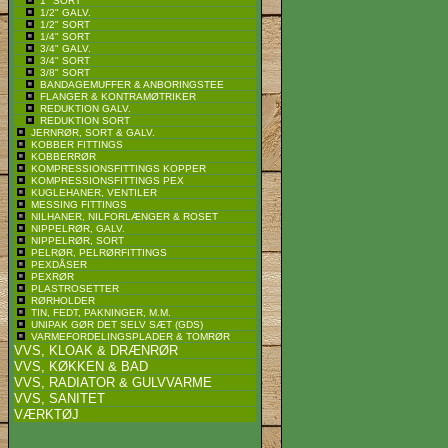
1" SORT
1/2" GALV.
1/2" SORT
1/4" SORT
3/4" GALV.
3/4" SORT
3/8" SORT
BANDAGEMUFFER & ANBORINGSTEE
FLANGER & KONTRAMØTRIKER
REDUKTION GALV.
REDUKTION SORT
JERNRØR, SORT & GALV.
KOBBER FITTINGS
KOBBERRØR
KOMPRESSIONSFITTINGS KOPPER
KOMPRESSIONSFITTINGS PEX
KUGLEHANER, VENTILER
MESSING FITTINGS
NILHANER, NILFORLÆNGER & ROSET
NIPPELRØR, GALV.
NIPPELRØR, SORT
PELRØR, PELRØRFITTINGS
PEXDÅSER
PEXRØR
PLASTROSETTER
RØRHOLDER
TIN, FEDT, PAKNINGER, M.M.
UNIPAK GØR DET SELV SÆT (GDS)
VARMEFORDELINGSPLADER & TOMRØR
VVS, KLOAK & DRÆNRØR
VVS, KØKKEN & BAD
VVS, RADIATOR & GULVVARME
VVS, SANITET
VÆRKTØJ