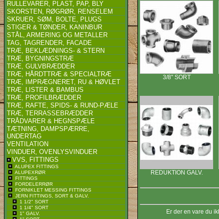
RULLEVARER, PLAST, PAP, BLY
SKORSTEN, RØGRØR, RENSELEM
SKRUER, SØM, BOLTE, PLUGS
STIGER & TØNDER, KANINBUR
STÅL, ARMERING OG METALLER
TAG, TAGRENDER, FACADE
TRÆ, BEKLÆDNINGS- & STERN
TRÆ, BYGNINGSTRÆ
TRÆ, GULVBRÆDDER
TRÆ, HÅRDTTRÆ & SPECIALTRÆ
3/8" SORT
TRÆ, IMPRÆGNERET, RU & HØVLET
TRÆ, LISTER & BAMBUS
TRÆ, PROFILBRÆDDER
TRÆ, RAFTE, SPIDS- & RUND-PÆLE
TRÆ, TERRASSEBRÆDDER
TRÅDVARER & HEGNSPÆLE
TÆTNING, DAMPSPÆRRE,
UNDERTAG
VENTILATION
VINDUER, OVENLYSVINDUER
VVS, FITTINGS
ALUPEX FITTINGS
REDUKTION GALV.
ALUPEXRØR
FITTINGS
FORDELERRØR
FORNIKLET MESSING FITTINGS
JERN FITTINGS, SORT & GALV.
1 1/2" SORT
1 1/4" SORT
Er der en vare du ik
1" GALV.