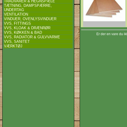
TRÅDVARER & HEGNSPÆLE
TÆTNING, DAMPSPÆRRE,
UNDERTAG
VENTILATION
VINDUER, OVENLYSVINDUER
VVS, FITTINGS
VVS, KLOAK & DRÆNRØR
VVS, KØKKEN & BAD
Er der en vare du ik
VVS, RADIATOR & GULVVARME
VVS, SANITET
VÆRKTØJ