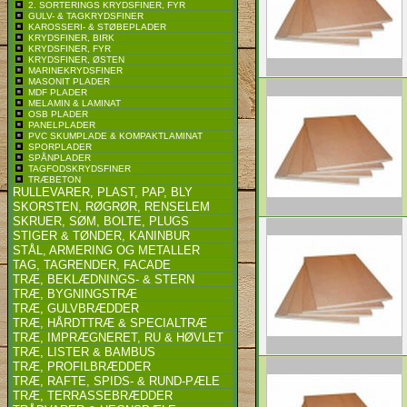
2. SORTERINGS KRYDSFINER, FYR
GULV- & TAGKRYDSFINER
KAROSSERI- & STØBEPLADER
KRYDSFINER, BIRK
KRYDSFINER, FYR
KRYDSFINER, ØSTEN
MARINEKRYDSFINER
MASONIT PLADER
MDF PLADER
MELAMIN & LAMINAT
OSB PLADER
PANELPLADER
PVC SKUMPLADE & KOMPAKTLAMINAT
SPORPLADER
SPÅNPLADER
TAGFODSKRYDSFINER
TRÆBETON
RULLEVARER, PLAST, PAP, BLY
SKORSTEN, RØGRØR, RENSELEM
SKRUER, SØM, BOLTE, PLUGS
STIGER & TØNDER, KANINBUR
STÅL, ARMERING OG METALLER
TAG, TAGRENDER, FACADE
TRÆ, BEKLÆDNINGS- & STERN
TRÆ, BYGNINGSTRÆ
TRÆ, GULVBRÆDDER
TRÆ, HÅRDTTRÆ & SPECIALTRÆ
TRÆ, IMPRÆGNERET, RU & HØVLET
TRÆ, LISTER & BAMBUS
TRÆ, PROFILBRÆDDER
TRÆ, RAFTE, SPIDS- & RUND-PÆLE
TRÆ, TERRASSEBRÆDDER