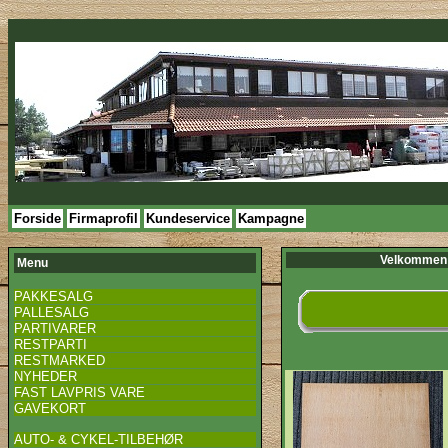
Forside
Firmaprofil
Kundeservice
Kampagne
Velkommen 
Menu
PAKKESALG
PALLESALG
PARTIVARER
RESTPARTI
RESTMARKED
NYHEDER
FAST LAVPRIS VARE
GAVEKORT
AUTO- & CYKEL-TILBEHØR