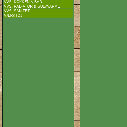
VVS, KØKKEN & BAD
VVS, RADIATOR & GULVVARME
VVS, SANITET
VÆRKTØJ