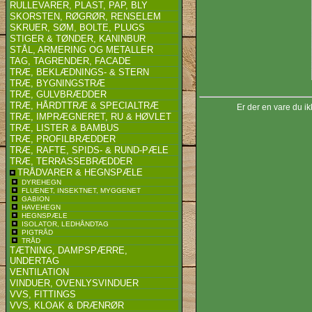
RULLEVARER, PLAST, PAP, BLY
SKORSTEN, RØGRØR, RENSELEM
SKRUER, SØM, BOLTE, PLUGS
STIGER & TØNDER, KANINBUR
STÅL, ARMERING OG METALLER
TAG, TAGRENDER, FACADE
TRÆ, BEKLÆDNINGS- & STERN
TRÆ, BYGNINGSTRÆ
TRÆ, GULVBRÆDDER
TRÆ, HÅRDTTRÆ & SPECIALTRÆ
Er der en vare du ik
TRÆ, IMPRÆGNERET, RU & HØVLET
TRÆ, LISTER & BAMBUS
TRÆ, PROFILBRÆDDER
TRÆ, RAFTE, SPIDS- & RUND-PÆLE
TRÆ, TERRASSEBRÆDDER
TRÅDVARER & HEGNSPÆLE
DYREHEGN
FLUENET, INSEKTNET, MYGGENET
GABION
HAVEHEGN
HEGNSPÆLE
ISOLATOR, LEDHÅNDTAG
PIGTRÅD
TRÅD
TÆTNING, DAMPSPÆRRE,
UNDERTAG
VENTILATION
VINDUER, OVENLYSVINDUER
VVS, FITTINGS
VVS, KLOAK & DRÆNRØR