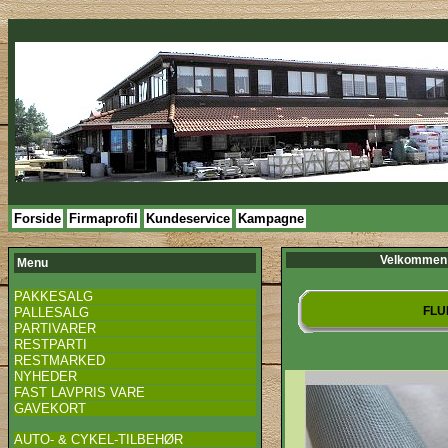
Forside
Firmaprofil
Kundeservice
Kampagne
Velkommen 
Menu
PAKKESALG
FLU
PALLESALG
PARTIVARER
RESTPARTI
RESTMARKED
NYHEDER
FAST LAVPRIS VARE
GAVEKORT
AUTO- & CYKEL-TILBEHØR