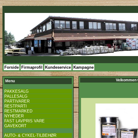
Forside
Firmaprofil
Kundeservice
Kampagne
Velkommen t
Menu
PAKKESALG
PALLESALG
PARTIVARER
RESTPARTI
RESTMARKED
NYHEDER
FAST LAVPRIS VARE
GAVEKORT
AUTO- & CYKEL-TILBEHØR