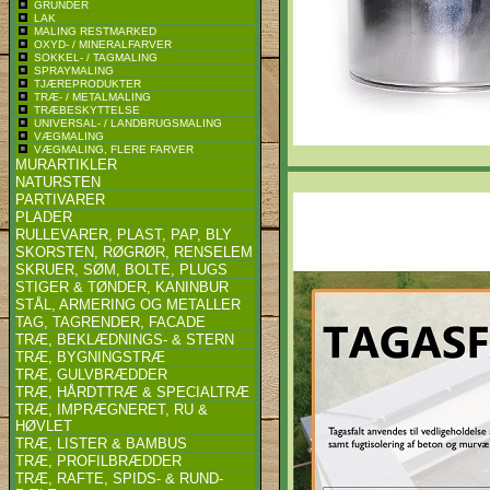
GRUNDER
LAK
MALING RESTMARKED
OXYD- / MINERALFARVER
SOKKEL- / TAGMALING
SPRAYMALING
TJÆREPRODUKTER
TRÆ- / METALMALING
TRÆBESKYTTELSE
UNIVERSAL- / LANDBRUGSMALING
VÆGMALING
VÆGMALING, FLERE FARVER
MURARTIKLER
NATURSTEN
PARTIVARER
PLADER
RULLEVARER, PLAST, PAP, BLY
SKORSTEN, RØGRØR, RENSELEM
SKRUER, SØM, BOLTE, PLUGS
STIGER & TØNDER, KANINBUR
STÅL, ARMERING OG METALLER
TAG, TAGRENDER, FACADE
TRÆ, BEKLÆDNINGS- & STERN
TRÆ, BYGNINGSTRÆ
TRÆ, GULVBRÆDDER
TRÆ, HÅRDTTRÆ & SPECIALTRÆ
TRÆ, IMPRÆGNERET, RU &
HØVLET
TRÆ, LISTER & BAMBUS
TRÆ, PROFILBRÆDDER
TRÆ, RAFTE, SPIDS- & RUND-