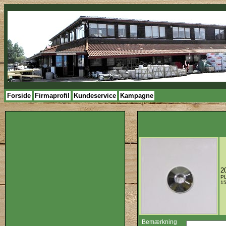
Forside
Firmaprofil
Kundeservice
Kampagne
2
P
1
Bemærkning