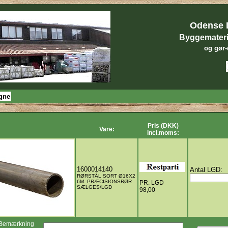
Odense 
Byggematerial
og gør-d
gne
Pris (DKK)
Vare:
incl.moms:
1600014140
Antal LGD:
RØRSTÅL SORT Ø16X2
6M. PRÆCISIONSRØR
PR. LGD
SÆLGES/LGD
98,00
Bemærkning