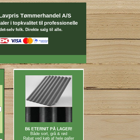
Lavpris Tømmerhandel A/S
er i topkvalitet til professionelle
et-selv folk. Direkte salg til alle.
B6 ETERNIT PÅ LAGER!
Både sort, grå & rød
Rabat ved køb af hele paller